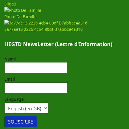
Slide0
Photo De Famille
3a77ae13 2226 4cb4 80df B7abbce4a316
HEGTD NewsLetter (Lettre d'Information)
Name
Email
Language