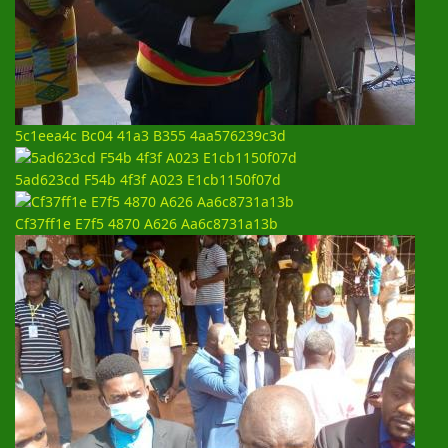
5c1eea4c Bc04 41a3 B355 4aa576239c3d
5ad623cd F54b 4f3f A023 E1cb1150f07d
Cf37ff1e E7f5 4870 A626 Aa6c8731a13b