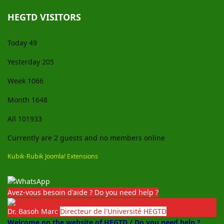
HEGTD VISITORS
Today
49
Yesterday
205
Week
1066
Month
1648
All
101933
Currently are 2 guests and no members online
Kubik-Rubik Joomla! Extensions
Avez-vous besoin d'aide ? Do you need help ?
Dr. Basoh Marc
Directeur de l'Université HEGTD
Welcome on the website of HEGTD / Do you need help ?