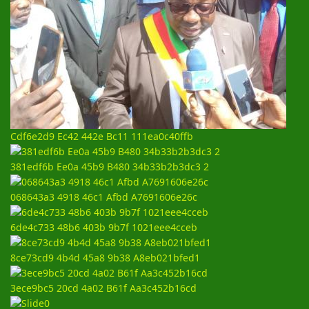
Cdf6e2d9 Ec42 442e Bc11 111ea0c40ffb
381edf6b Ee0a 45b9 B480 34b33b2b3dc3 2
068643a3 4918 46c1 Afbd A7691606e26c
6de4c733 48b6 403b 9b7f 1021eee4cceb
8ce73cd9 4b4d 45a8 9b38 A8eb021bfed1
3ece9bc5 20cd 4a02 B61f Aa3c452b16cd