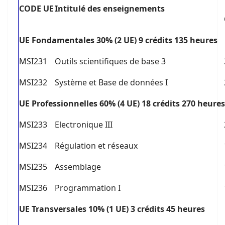
C
ODE UE
I
ntitulé des enseignements
U
E Fondamentales 30% (2 UE) 9 crédits 135 heures
MSI231
Outils scientifiques de base 3
MSI232
Système et Base de données I
U
E Professionnelles 60% (4 UE) 18 crédits 270 heures
MSI233
Electronique III
MSI234
Régulation et réseaux
MSI235
Assemblage
MSI236
Programmation I
U
E Transversales 10% (1 UE) 3 crédits 45 heures