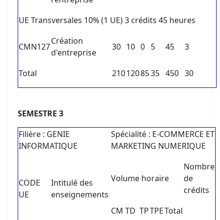
UE Transversales 10% (1 UE) 3 crédits 45 heures
Création
CMN127
30
10
0
5
45
3
d'entreprise
Total
210
120
85
35
450
30
SEMESTRE 3
Filière : GENIE
Spécialité : E-COMMERCE ET
INFORMATIQUE
MARKETING NUMERIQUE
Nombre
Volume horaire
de
CODE
Intitulé des
crédits
UE
enseignements
CM
TD
TP
TPE
Total