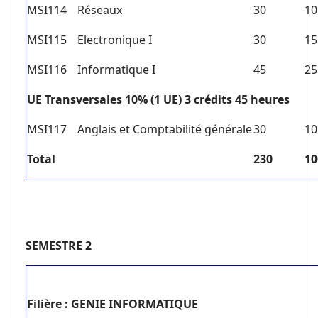
MSI114
Réseaux
30
10
MSI115
Electronique I
30
15
MSI116
Informatique I
45
25
U
E Transversales 10% (1 UE) 3 crédits 45 heures
MSI117
Anglais et Comptabilité générale
30
10
Total
230
10
SE
MESTRE 2
Filière : GENIE INFORMATIQUE