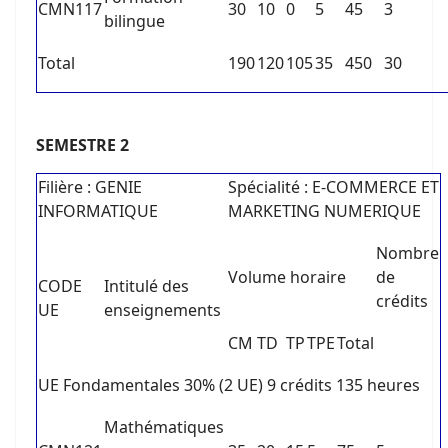
CMN117
30
10
0
5
45
3
bilingue
Total
190
120
105
35
450
30
SEMESTRE 2
Filière : GENIE
Spécialité : E-COMMERCE ET
INFORMATIQUE
MARKETING NUMERIQUE
Nombre
Volume horaire
de
CODE
Intitulé des
crédits
UE
enseignements
CM
TD
TP
TPE
Total
UE Fondamentales 30% (2 UE) 9 crédits 135 heures
Mathématiques