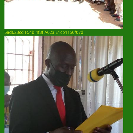
5ad623cd F54b 4f3f A023 E1cb1150f07d