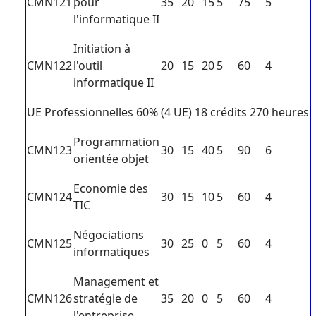
CMN121
pour
35
20
15
5
75
5
l'informatique II
Initiation à
CMN122
l'outil
20
15
20
5
60
4
informatique II
UE Professionnelles 60% (4 UE) 18 crédits 270 heures
Programmation
CMN123
30
15
40
5
90
6
orientée objet
Economie des
CMN124
30
15
10
5
60
4
TIC
Négociations
CMN125
30
25
0
5
60
4
informatiques
Management et
CMN126
stratégie de
35
20
0
5
60
4
l'entreprise