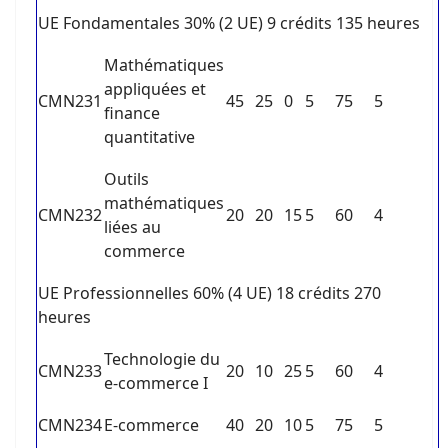
UE Fondamentales 30% (2 UE) 9 crédits 135 heures
Mathématiques
appliquées et
CMN231
45
25
0
5
75
5
finance
quantitative
Outils
mathématiques
CMN232
20
20
15
5
60
4
liées au
commerce
UE Professionnelles 60% (4 UE) 18 crédits 270
heures
Technologie du
CMN233
20
10
25
5
60
4
e-commerce I
CMN234
E-commerce
40
20
10
5
75
5