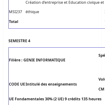
Création d’entreprise et Education civique et
MSI237
éthique
T
o
tal
SEMESTRE 4
S
pé
Filière : GENIE INFORMATIQUE
V
ol
C
ODE UE
I
ntitulé des enseignements
CM
U
E Fondamentales 30% (2 UE) 9 crédits 135 heures