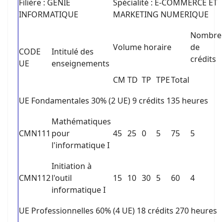
Filière : GENIE
Spécialité : E-COMMERCE ET
INFORMATIQUE
MARKETING NUMERIQUE
Nombre
Volume horaire
de
CODE
Intitulé des
crédits
UE
enseignements
CM
TD
TP
TPE
Total
UE Fondamentales 30% (2 UE) 9 crédits 135 heures
Mathématiques
CMN111
pour
45
25
0
5
75
5
l'informatique I
Initiation à
CMN112
l'outil
15
10
30
5
60
4
informatique I
UE Professionnelles 60% (4 UE) 18 crédits 270 heures