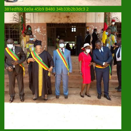
381edf6b Ee0a 45b9 B480 34b33b2b3dc3 2