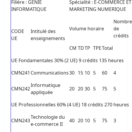
Filière : GENIE
Spécialité : E-COMMERCE ET
INFORMATIQUE
MARKETING NUMERIQUE
Nombre
Volume horaire
de
CODE
Intitulé des
crédits
UE
enseignements
CM
TD
TP
TPE
Total
UE Fondamentales 30% (2 UE) 9 crédits 135 heures
CMN241
Communications
30
15
10
5
60
4
Informatique
CMN242
20
20
30
5
75
5
appliquée
UE Professionnelles 60% (4 UE) 18 crédits 270 heures
Technologie du
CMN243
40
20
10
5
75
3
e-commerce II