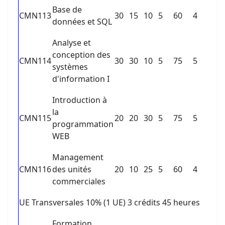
Base de
CMN113
30
15
10
5
60
4
données et SQL
Analyse et
conception des
CMN114
30
30
10
5
75
5
systèmes
d'information I
Introduction à
la
CMN115
20
20
30
5
75
5
programmation
WEB
Management
CMN116
des unités
20
10
25
5
60
4
commerciales
UE Transversales 10% (1 UE) 3 crédits 45 heures
Formation