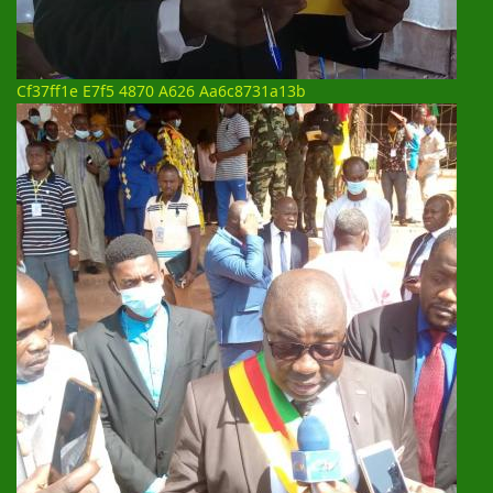
Cf37ff1e E7f5 4870 A626 Aa6c8731a13b