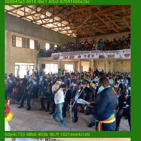
068643a3 4918 46c1 Afbd A7691606e26c
6de4c733 48b6 403b 9b7f 1021eee4cceb