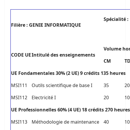
S
pécialit
Filière : GENIE INFORMATIQUE
V
olume hor
C
ODE UE
I
ntitulé des enseignements
CM
T
U
E Fondamentales 30% (2 UE) 9 crédits 135 heures
MSI111
Outils scientifique de base I
35
20
MSI112
Electricité I
20
10
U
E Professionnelles 60% (4 UE) 18 crédits 270 heures
MSI113
Méthodologie de maintenance
40
10