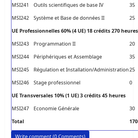
MSI241
Outils scientifiques de base IV
35
MSI242
Système et Base de données II
25
U
E Professionnelles 60% (4 UE) 18 crédits 270 heures
MSI243
Programmation II
20
MSI244
Périphériques et Assemblage
35
MSI245
Régulation et Installation/Administration
25
MSI246
Stage professionnel
0
U
E Transversales 10% (1 UE) 3 crédits 45 heures
MSI247
Economie Générale
30
T
o
tal
170
Write comment (0 Comments)