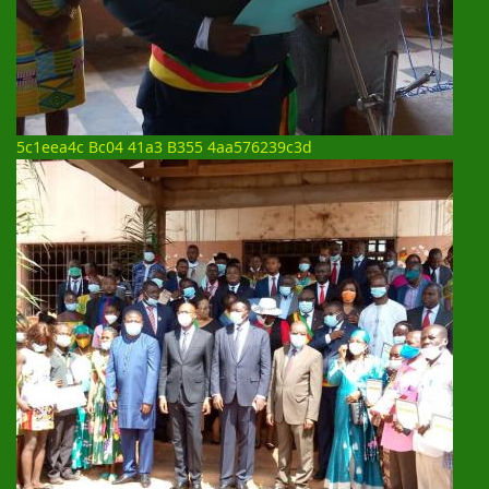
5c1eea4c Bc04 41a3 B355 4aa576239c3d