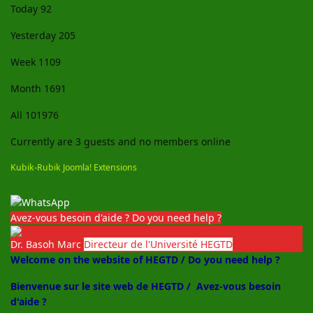
Today
92
Yesterday
205
Week
1109
Month
1691
All
101976
Currently are 3 guests and no members online
Kubik-Rubik Joomla! Extensions
Avez-vous besoin d'aide ? Do you need help ?
Dr. Basoh Marc
Directeur de l'Université HEGTD
Welcome on the website of HEGTD / Do you need help ?
Bienvenue sur le site web de HEGTD /
Avez-vous besoin
d'aide ?