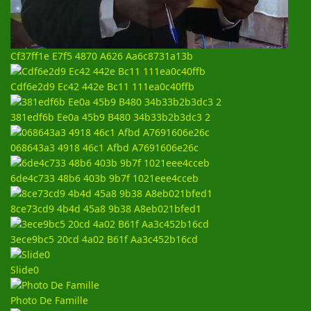
Cf37ff1e E7f5 4870 A626 Aa6c8731a13b
Cdf6e2d9 Ec42 442e Bc11 111ea0c40ffb
381edf6b Ee0a 45b9 B480 34b33b2b3dc3 2
068643a3 4918 46c1 Afbd A7691606e26c
6de4c733 48b6 403b 9b7f 1021eee4cceb
8ce73cd9 4b4d 45a8 9b38 A8eb021bfed1
3ece9bc5 20cd 4a02 B61f Aa3c452b16cd
Slide0
Photo De Famille