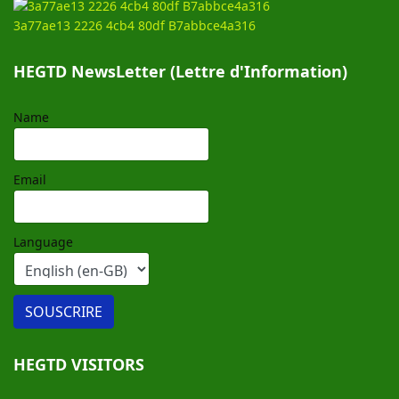
3a77ae13 2226 4cb4 80df B7abbce4a316
HEGTD NewsLetter (Lettre d'Information)
Name
Email
Language
HEGTD VISITORS