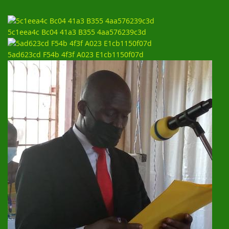
5c1eea4c Bc04 41a3 B355 4aa576239c3d
5ad623cd F54b 4f3f A023 E1cb1150f07d