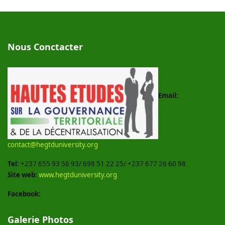
Nous Conctacter
Email:
contact@hegtduniversity.org
Tel:
+237 655 93 56 93/ 698 51 22 25/ +237 677 26 60 98
Site web:
www.hegtduniversity.org
Facebook:
Galerie Photos