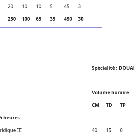
20
10
10
5
45
3
250
100
65
35
450
30
S
pécialité : DOU
V
olume horaire
CM
TD
TP
35 heures
idique III
40
15
0