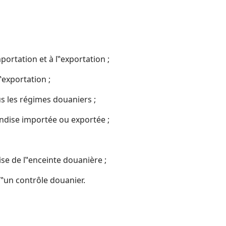
portation et à l‟exportation ;
‟exportation ;
us les régimes douaniers ;
dise importée ou exportée ;
e de l‟enceinte douanière ;
‟un contrôle douanier.