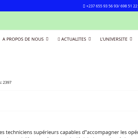
+237 655 93 56 93/ 698 51 22
A PROPOS DE NOUS
ACTUALITES
L'UNIVERSITE
s: 2397
 des techniciens supérieurs capables d‟accompagner les o