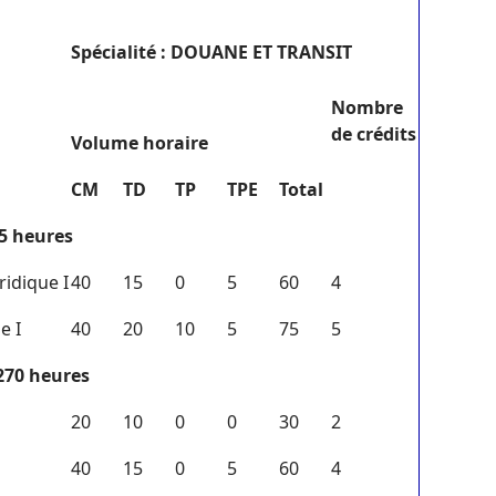
S
pécialité : DOUANE ET TRANSIT
N
ombre
de crédits
V
olume horaire
CM
TD
TP
TPE
Total
35 heures
idique I
40
15
0
5
60
4
e I
40
20
10
5
75
5
 270 heures
20
10
0
0
30
2
40
15
0
5
60
4