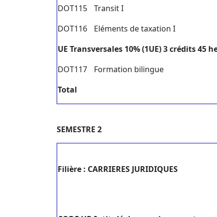
DOT115
Transit I
DOT116
Eléments de taxation I
U
E Transversales 10% (1UE) 3 crédits 45 h
DOT117
Formation bilingue
T
o
tal
SEMESTRE 2
Filière : CARRIERES JURIDIQUES