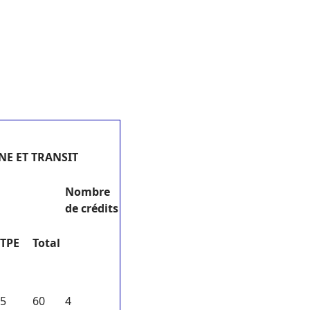
ANE ET TRANSIT
N
ombre
de crédits
TPE
Total
5
60
4