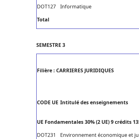
DOT127
Informatique
T
o
tal
SEMESTRE 3
Filière : CARRIERES JURIDIQUES
C
ODE UE
I
ntitulé des enseignements
U
E Fondamentales 30% (2 UE) 9 crédits 1
DOT231
Environnement économique et jur