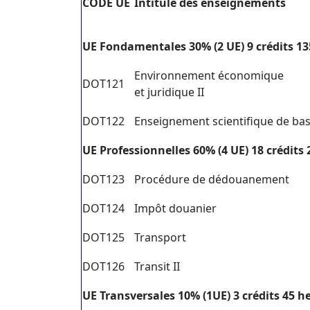
C
ODE UE
I
ntitulé des enseignements
U
E Fondamentales 30% (2 UE) 9 crédits 1
Environnement économique
DOT121
et juridique II
DOT122
Enseignement scientifique de bas
U
E Professionnelles 60% (4 UE) 18 crédits
DOT123
Procédure de dédouanement
DOT124
Impôt douanier
DOT125
Transport
DOT126
Transit II
U
E Transversales 10% (1UE) 3 crédits 45 h