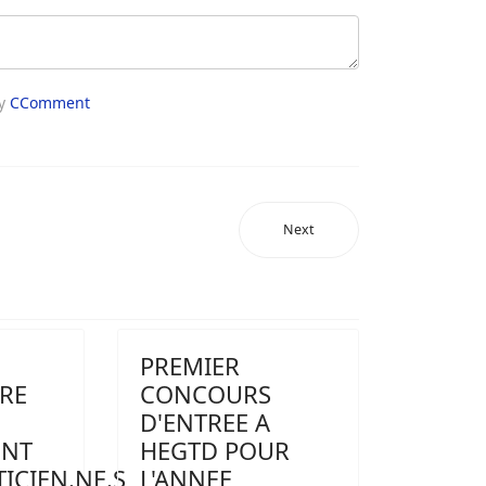
by
CComment
Next
PREMIER
RE
CONCOURS
D'ENTREE A
ENT
HEGTD POUR
ICIEN.NE.S
L'ANNEE