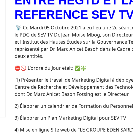
ENTRE HEGTD ET L
REFERENCE SEV TV
📡 Ce Mardi 05 Octobre 2021 a eu lieu une 2e séance 
le PDG de SEV TV Dr. Jean Moïse Mbog, son Directe
et l'Institut des Hautes Études sur la Gouvernance Te
représenté par Dr. Marc Anicet Basoh dans le Cadre d
deux entités.
⛔🚫 L'ordre du Jour etait: ✅❇️
1) Présenter le travail de Marketing Digital à déploy
Centre de Recherche et Développement des Techno
dont Dr. Marc Anicet Basoh Fotsing est le Directeur
2) Élaborer un calendrier de Formation du Personnel
3) Élaborer un Plan Marketing Digital pour SEV TV
4) Mise en ligne Site web de "LE GROUPE EDEN SARL" 