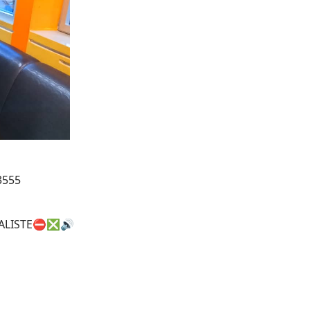
3555
ÉRALISTE⛔❎🔊