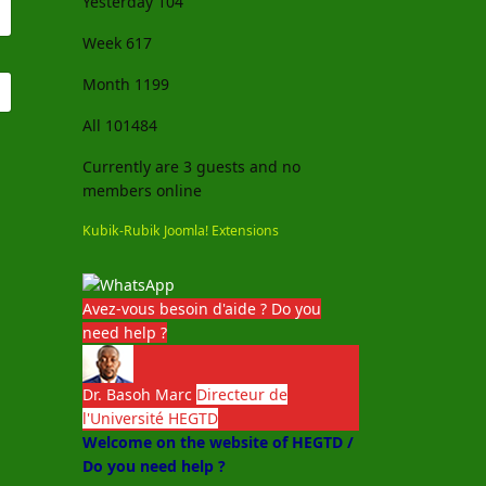
Yesterday
104
Week
617
Month
1199
All
101484
Currently are 3 guests and no
members online
Kubik-Rubik Joomla! Extensions
Avez-vous besoin d'aide ? Do you
need help ?
Dr. Basoh Marc
Directeur de
l'Université HEGTD
Welcome on the website of HEGTD /
Do you need help ?