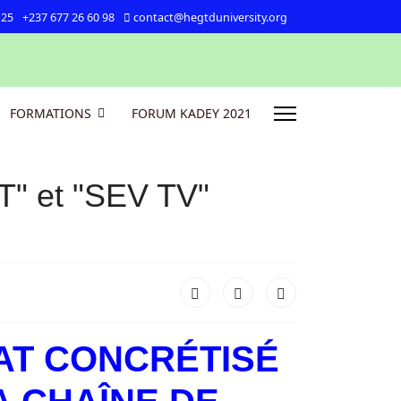
 25
+237 677 26 60 98
contact@hegtduniversity.org
FORMATIONS
FORUM KADEY 2021
T" et "SEV TV"
IAT CONCRÉTISÉ