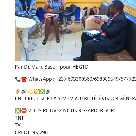
Par Dr. Marc Basoh pour HEGTD
📞☎️ WhatsApp : +237 693300560/698989549/67772
👂🏼🔊💫💥❎🔊
EN DIRECT SUR LA SEV TV VOTRE TÉLÉVISION GÉN
❎⛔ VOUS POUVEZ NOUS REGARDER SUR:
TNT
TV+
CREOLINK 296