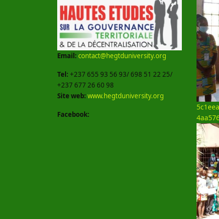
Email:
contact@hegtduniversity.org
Tel:
+237 655 93 56 93/ 698 51 22 25/
+237 677 26 60 98
Site web:
www.hegtduniversity.org
5c1eea
Facebook:
4aa57