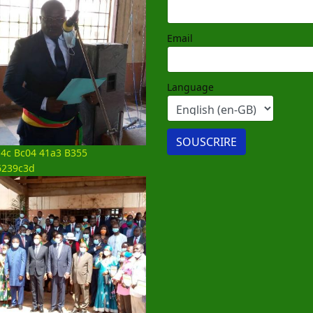
Email
Language
4c Bc04 41a3 B355
6239c3d