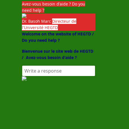
Avez-vous besoin d'aide ? Do you
need help ?
Dr. Basoh Marc
Directeur de
l'Université HEGTD
Welcome on the website of HEGTD /
Do you need help ?
Bienvenue sur le site web de HEGTD
/
Avez-vous besoin d'aide ?