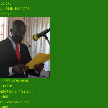
cd F54b 4f3f A023
150f07d
1e E7f5 4870 A626
731a13b
d9 Ec42 442e Bc11
c40ffb