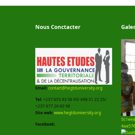
Nous Conctacter
Gale
Email:
contact@hegtduniversity.org
Tel:
+237 655 93 56 93/ 698 51 22 25/
+237 677 26 60 98
Site web:
www.hegtduniversity.org
5c1eea
Facebook:
4aa57