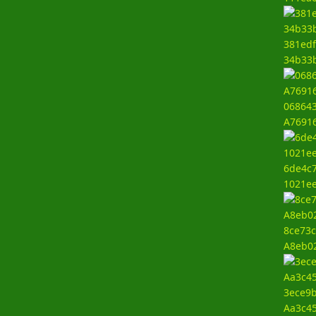
381edf
34b33
068643
A7691
6de4c7
1021e
8ce73c
A8eb0
3ece9b
Aa3c4