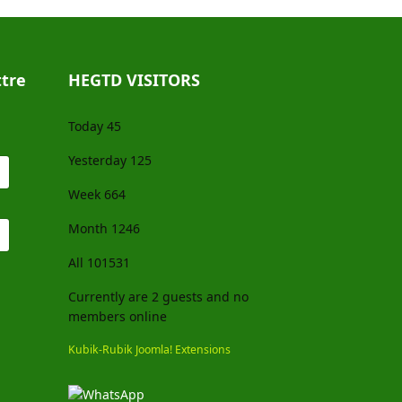
tre
HEGTD VISITORS
Today
45
Yesterday
125
Week
664
Month
1246
All
101531
Currently are 2 guests and no
members online
Kubik-Rubik Joomla! Extensions