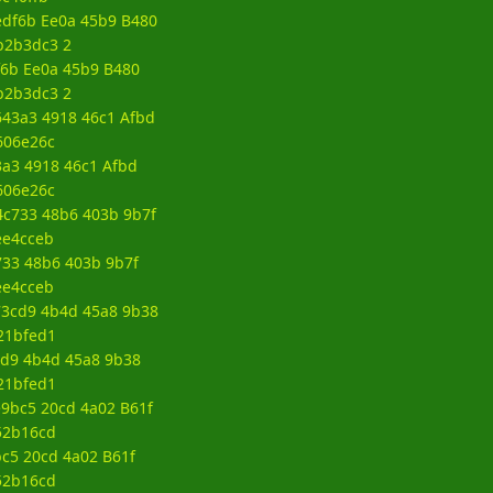
6b Ee0a 45b9 B480
b2b3dc3 2
a3 4918 46c1 Afbd
606e26c
33 48b6 403b 9b7f
ee4cceb
d9 4b4d 45a8 9b38
21bfed1
c5 20cd 4a02 B61f
52b16cd