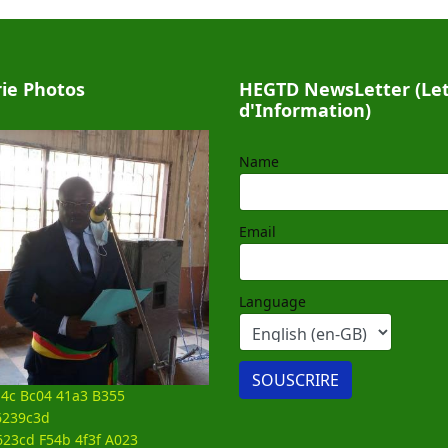
rie Photos
HEGTD NewsLetter (Let
d'Information)
Name
Email
Language
4c Bc04 41a3 B355
6239c3d