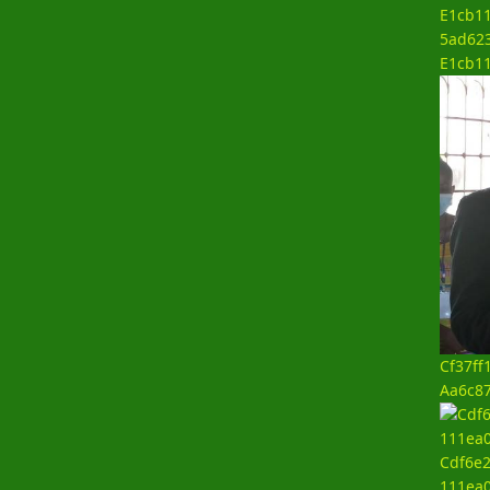
5ad623
E1cb1
Cf37ff
Aa6c8
Cdf6e2
111ea0