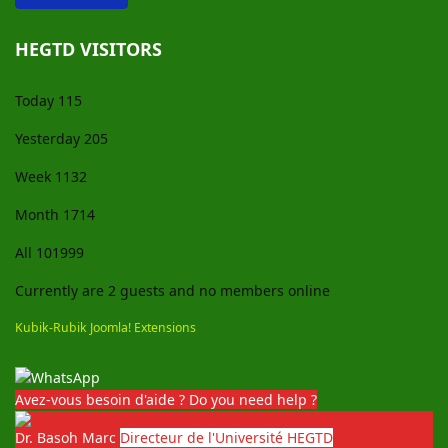
HEGTD VISITORS
Today
115
Yesterday
205
Week
1132
Month
1714
All
101999
Currently are 2 guests and no members online
Kubik-Rubik Joomla! Extensions
Avez-vous besoin d'aide ? Do you need help ?
Dr. Basoh Marc
Directeur de l'Université HEGTD