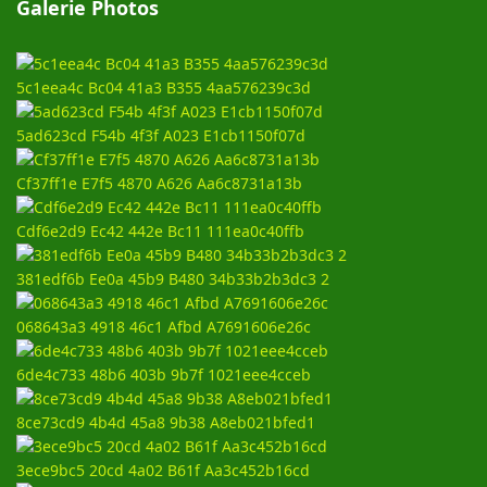
Galerie Photos
5c1eea4c Bc04 41a3 B355 4aa576239c3d
5ad623cd F54b 4f3f A023 E1cb1150f07d
Cf37ff1e E7f5 4870 A626 Aa6c8731a13b
Cdf6e2d9 Ec42 442e Bc11 111ea0c40ffb
381edf6b Ee0a 45b9 B480 34b33b2b3dc3 2
068643a3 4918 46c1 Afbd A7691606e26c
6de4c733 48b6 403b 9b7f 1021eee4cceb
8ce73cd9 4b4d 45a8 9b38 A8eb021bfed1
3ece9bc5 20cd 4a02 B61f Aa3c452b16cd