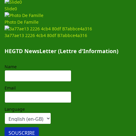
Slide0
Photo De Famille
3a77ae13 2226 4cb4 80df B7abbce4a316
HEGTD NewsLetter (Lettre d'Information)
Name
Email
Language