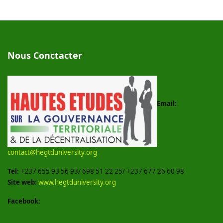
Nous Conctacter
Email:
contact@hegtduniversity.org
Tel:
+237 655 93 56 93/ 698 51 22 25/ +237 677 26 60 98
Site web:
www.hegtduniversity.org
Facebook: