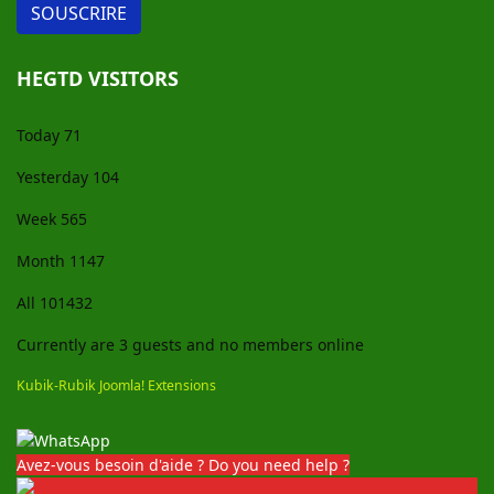
HEGTD VISITORS
Today
71
Yesterday
104
Week
565
Month
1147
All
101432
Currently are 3 guests and no members online
Kubik-Rubik Joomla! Extensions
Avez-vous besoin d'aide ? Do you need help ?