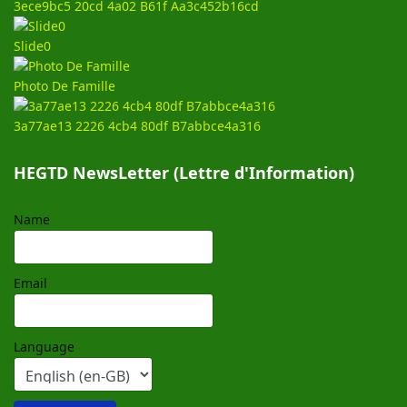
3ece9bc5 20cd 4a02 B61f Aa3c452b16cd
Slide0
Photo De Famille
3a77ae13 2226 4cb4 80df B7abbce4a316
HEGTD NewsLetter (Lettre d'Information)
Name
Email
Language