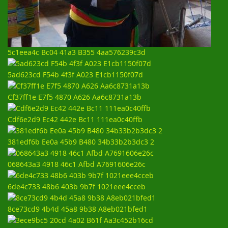
5c1eea4c Bc04 41a3 B355 4aa576239c3d
5ad623cd F54b 4f3f A023 E1cb1150f07d
Cf37ff1e E7f5 4870 A626 Aa6c8731a13b
Cdf6e2d9 Ec42 442e Bc11 111ea0c40ffb
381edf6b Ee0a 45b9 B480 34b33b2b3dc3 2
068643a3 4918 46c1 Afbd A7691606e26c
6de4c733 48b6 403b 9b7f 1021eee4cceb
8ce73cd9 4b4d 45a8 9b38 A8eb021bfed1