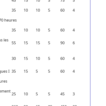
45
15
10
5
75
5
35
10
10
5
60
4
270 heures
35
10
10
5
60
4
s les
55
15
15
5
90
6
30
15
10
5
60
4
ques I
35
15
5
5
60
4
eures
nement
25
10
5
5
45
3