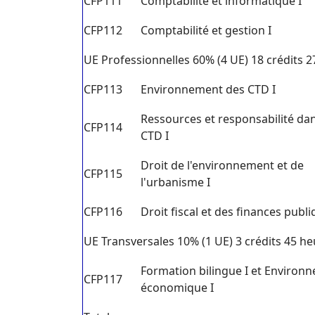
CFP111
Comptabilité et informatique I
CFP112
Comptabilité et gestion I
UE Professionnelles 60% (4 UE) 18 crédits 
CFP113
Environnement des CTD I
Ressources et responsabilité dan
CFP114
CTD I
Droit de l'environnement et de
CFP115
l'urbanisme I
CFP116
Droit fiscal et des finances publi
UE Transversales 10% (1 UE) 3 crédits 45 h
Formation bilingue I et Environ
CFP117
économique I