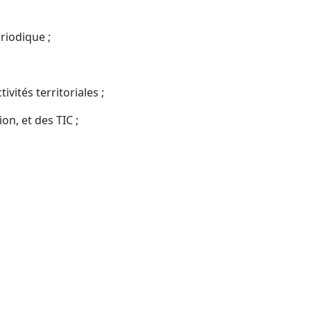
riodique ;
vités territoriales ;
n, et des TIC ;